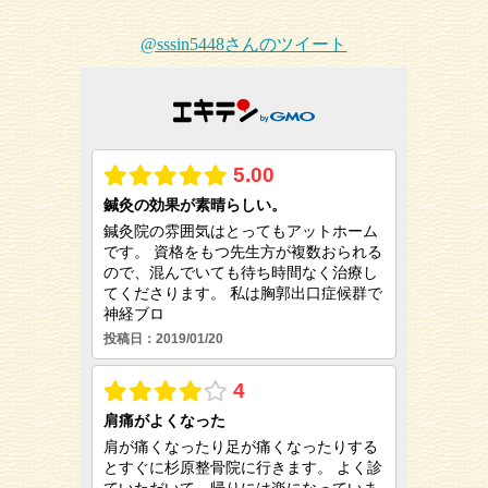
@sssin5448さんのツイート