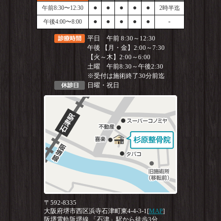
●
●
●
●
●
午前8:30〜12:30
2時半迄
●
●
●
●
●
-
午後4:00〜8:00
平日 午前 8:30～12:30
午後 【月・金】2:00～7:30
【火～木】2:00～6:00
土曜 午前8:30～午後2:30
※受付は施術終了30分前迄
日曜・祝日
〒592-8335
大阪府堺市西区浜寺石津町東4-4-3-1[
MAP
]
阪堺電軌阪堺線 「石津」駅から徒歩3分