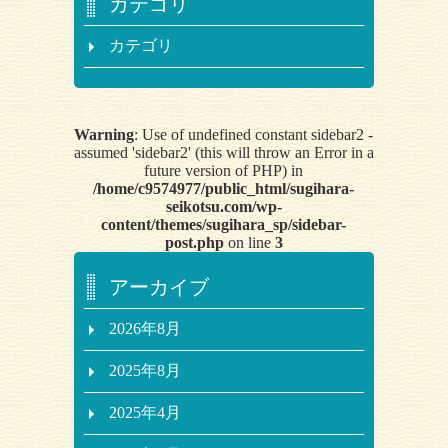
カテゴリ
カテゴリ
Warning
: Use of undefined constant sidebar2 -
assumed 'sidebar2' (this will throw an Error in a
future version of PHP) in
/home/c9574977/public_html/sugihara-
seikotsu.com/wp-
content/themes/sugihara_sp/sidebar-
post.php
on line
3
アーカイブ
2026年8月
2025年8月
2025年4月