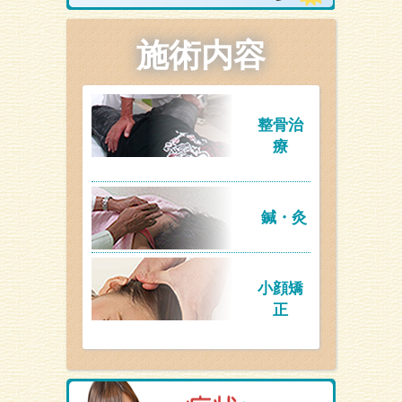
施術内容
整骨治
療
鍼・灸
小顔矯
正