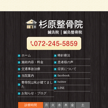
ホーム
蜂針療法
施術内容・料金
患者様の声
交通事故治療
症状について
facebook
当院案内
twitter
整骨院は私が建てまし
た
LINE
お知らせ・ブログ
診療時間
月
火
水
木
金
土