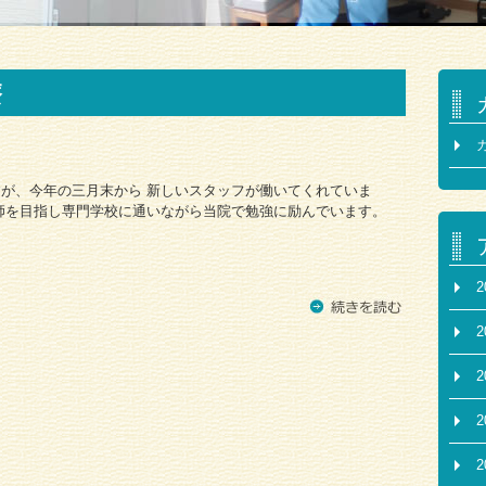
療
が、今年の三月末から 新しいスタッフが働いてくれていま
師を目指し専門学校に通いながら当院で勉強に励んでいます。
2
2
2
2
2