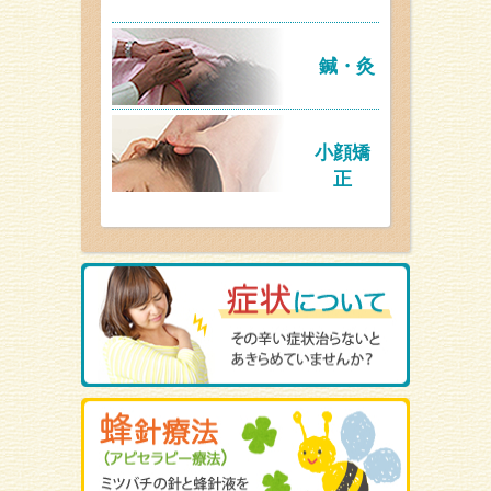
鍼・灸
小顔矯
正