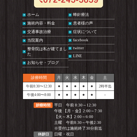
ホーム
蜂針療法
施術内容・料金
患者様の声
交通事故治療
症状について
facebook
当院案内
twitter
整骨院は私が建てまし
た
LINE
お知らせ・ブログ
診療時間
月
火
水
木
金
土
●
●
●
●
●
午前8:30〜12:30
2時半迄
●
●
●
●
●
-
午後4:00〜8:00
平日 午前 8:30～12:30
午後 【月・金】2:00～7:30
【火～木】2:00～6:00
土曜 午前8:30～午後2:30
※受付は施術終了30分前迄
日曜・祝日