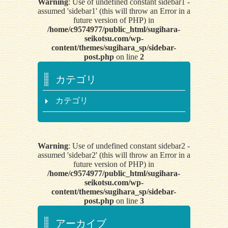
Warning
: Use of undefined constant sidebar1 -
assumed 'sidebar1' (this will throw an Error in a
future version of PHP) in
/home/c9574977/public_html/sugihara-
seikotsu.com/wp-
content/themes/sugihara_sp/sidebar-
post.php
on line
2
カテゴリ
カテゴリ
Warning
: Use of undefined constant sidebar2 -
assumed 'sidebar2' (this will throw an Error in a
future version of PHP) in
/home/c9574977/public_html/sugihara-
seikotsu.com/wp-
content/themes/sugihara_sp/sidebar-
post.php
on line
3
アーカイブ