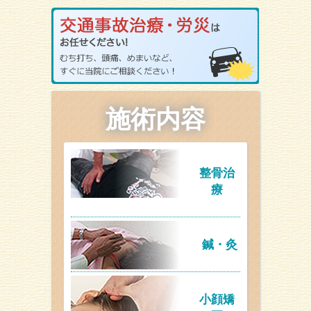
施術内容
整骨治
療
鍼・灸
小顔矯