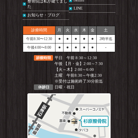
twitter
整骨院は私が建てまし
た
LINE
お知らせ・ブログ
診療時間
月
火
水
木
金
土
●
●
●
●
●
午前8:30〜12:30
2時半迄
●
●
●
●
●
-
午後4:00〜8:00
平日 午前 8:30～12:30
午後 【月・金】2:00～7:30
【火～木】2:00～6:00
土曜 午前8:30～午後2:30
※受付は施術終了30分前迄
日曜・祝日