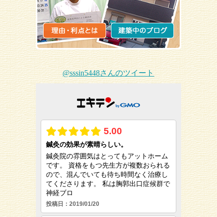
@sssin5448さんのツイート